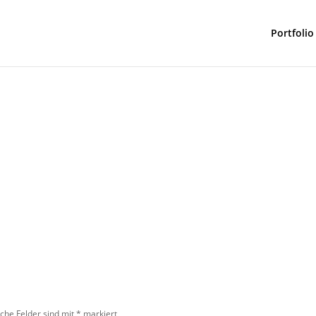
Portfolio
iche Felder sind mit
*
markiert